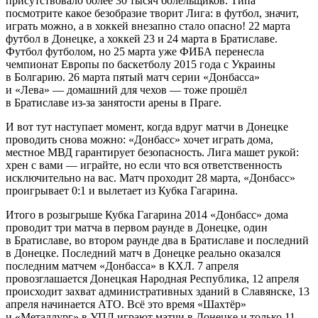
присутствовало более 30 тысяч болельщиков. Типа
посмотрите какое безобразие творит Лига: в футбол, значит,
играть можно, а в хоккей внезапно стало опасно! 22 марта
футбол в Донецке, а хоккей 23 и 24 марта в Братиславе.
Футбол футболом, но 25 марта уже ФИБА перенесла
чемпионат Европы по баскетболу 2015 года с Украины
в Болгарию. 26 марта пятый матч серии «Донбасса»
и «Лева» — домашний для чехов — тоже прошёл
в Братиславе из-за занятости арены в Праге.
И вот тут наступает момент, когда вдруг матчи в Донецке
проводить снова можно: «Донбасс» хочет играть дома,
местное МВД гарантирует безопасность. Лига машет рукой:
хрен с вами — играйте, но если что вся ответственность
исключительно на вас. Матч проходит 28 марта, «Донбасс»
проигрывает 0:1 и вылетает из Кубка Гагарина.
Итого в розыгрыше Кубка Гагарина 2014 «Донбасс» дома
проводит три матча в первом раунде в Донецке, один
в Братиславе, во втором раунде два в Братиславе и последний
в Донецке. Последний матч в Донецке реально оказался
последним матчем «Донбасса» в КХЛ. 7 апреля
провозглашается Донецкая Народная Республика, 12 апреля
происходит захват административных зданий в Славянске, 13
апреля начинается АТО. Всё это время «Шахтёр»
и «Металлург» в УПЛ играют матчи в Донецке и только 11