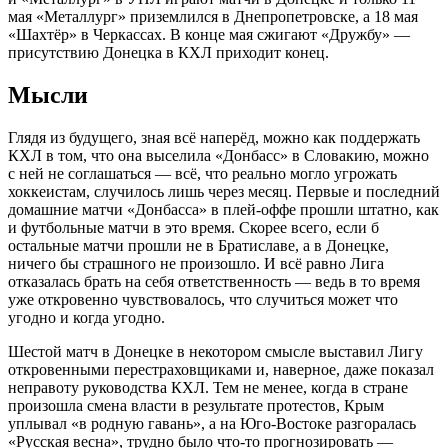
мая «Металлург» приземлился в Днепропетровске, а 18 мая
«Шахтёр» в Черкассах. В конце мая сжигают «Дружбу» —
присутствию Донецка в КХЛ приходит конец.
Мысли
Глядя из будущего, зная всё наперёд, можно как поддержать
КХЛ в том, что она выселила «Донбасс» в Словакию, можно
с ней не соглашаться — всё, что реально могло угрожать
хоккеистам, случилось лишь через месяц. Первые и последний
домашние матчи «Донбасса» в плей-оффе прошли штатно, как
и футбольные матчи в это время. Скорее всего, если б
остальные матчи прошли не в Братиславе, а в Донецке,
ничего бы страшного не произошло. И всё равно Лига
отказалась брать на себя ответственность — ведь в то время
уже откровенно чувствовалось, что случиться может что
угодно и когда угодно.
Шестой матч в Донецке в некотором смысле выставил Лигу
откровенными перестраховщиками и, наверное, даже показал
неправоту руководства КХЛ. Тем не менее, когда в стране
произошла смена власти в результате протестов, Крым
уплывал «в родную гавань», а на Юго-Востоке разгоралась
«Русская весна», трудно было что-то прогнозировать —