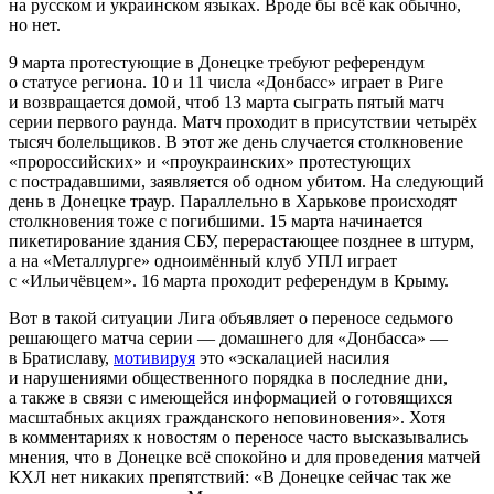
на русском и украинском языках. Вроде бы всё как обычно,
но нет.
9 марта протестующие в Донецке требуют референдум
о статусе региона. 10 и 11 числа «Донбасс» играет в Риге
и возвращается домой, чтоб 13 марта сыграть пятый матч
серии первого раунда. Матч проходит в присутствии четырёх
тысяч болельщиков. В этот же день случается столкновение
«пророссийских» и «проукраинских» протестующих
с пострадавшими, заявляется об одном убитом. На следующий
день в Донецке траур. Параллельно в Харькове происходят
столкновения тоже с погибшими. 15 марта начинается
пикетирование здания СБУ, перерастающее позднее в штурм,
а на «Металлурге» одноимённый клуб УПЛ играет
с «Ильичёвцем». 16 марта проходит референдум в Крыму.
Вот в такой ситуации Лига объявляет о переносе седьмого
решающего матча серии — домашнего для «Донбасса» —
в Братиславу,
мотивируя
это «эскалацией насилия
и нарушениями общественного порядка в последние дни,
а также в связи с имеющейся информацией о готовящихся
масштабных акциях гражданского неповиновения». Хотя
в комментариях к новостям о переносе часто высказывались
мнения, что в Донецке всё спокойно и для проведения матчей
КХЛ нет никаких препятствий: «В Донецке сейчас так же