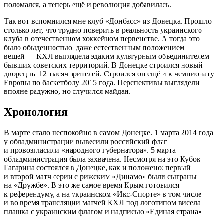
поломался, а теперь ещё и революция добавилась.
Так вот вспомнился мне клуб «Донбасс» из Донецка. Прошло
столько лет, что трудно поверить в реальность украинского
клуба в отечественном хоккейном первенстве. А тогда это
было обыденностью, даже естественным положением
вещей — КХЛ выглядела эдаким культурным объединителем
бывших советских территорий. В Донецке строился новый
дворец на 12 тысяч зрителей. Строился он ещё и к чемпионату
Европы по баскетболу 2015 года. Перспективы выглядели
вполне радужно, но случился майдан.
Хронология
В марте стало неспокойно в самом Донецке. 1 марта 2014 года
у обладминистрации вывесили российский флаг
и провозгласили «народного губернатора». 5 марта
обладминистрация была захвачена. Несмотря на это Кубок
Гагарина состоялся в Донецке, как и положено: первый
и второй матч серии с рижским «Динамо» были сыграны
на «Дружбе». В это же самое время Крым готовился
к референдуму, а на украинском «Икс-Спорте» в том числе
и во время трансляции матчей КХЛ под логотипом висела
плашка с украинским флагом и надписью «Единая страна»