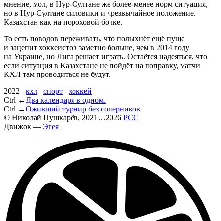
мнение, мол, в Нур-Султане же более-менее норм ситуация,
но в Нур-Султане силовики и чрезвычайное положение.
Казахстан как на пороховой бочке.
То есть поводов переживать, что полыхнёт ещё пуще
и зацепит хоккеистов заметно больше, чем в 2014 году
на Украине, но Лига решает играть. Остаётся надеяться, что
если ситуация в Казахстане не пойдёт на поправку, матчи
КХЛ там проводиться не будут.
2022
кхл
спорт
хоккей
Ctrl ←
Два календаря в одном.
Ctrl →
Оживший турнир без соперников.
©
Николай Пушкарёв
, 2021
...
2026
РСС
Движок —
Эгея