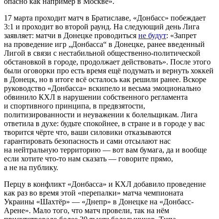
опасно как например в Москве».
17 марта проходит матч в Братиславе, «Донбасс» побеждает
3:1 и проходит во второй раунд. На следующий день Лига
заявляет: матчи в Донецке проводиться
не будут
: «Запрет
на проведение игр „Донбасса“ в Донецке, ранее введенный
Лигой в связи с нестабильной общественно-политической
обстановкой в городе, продолжает действовать». После этого
были оговорки про есть время ещё подумать и вернуть хоккей
в Донецк, но в итоге всё осталось как решили ранее. Вскоре
руководство «Донбасса» вскипело и весьма эмоционально
обвинило КХЛ в нарушении собственного регламента
и спортивного принципа, в предвзятости,
политизированности и неуважении к болельщикам. Лига
ответила в духе: будьте спокойнее, в стране и в городе у вас
творится чёрте что, ваши силовики отказываются
гарантировать безопасность и сами отсылают нас
на нейтральную территорию — вот вам бумага, да и вообще
если хотите что-то нам сказать — говорите прямо,
а не на публику.
Перцу в конфликт «Донбасса» и КХЛ добавило проведение
как раз во время этой «перепалки» матча чемпионата
Украины «Шахтёр» — «Днепр» в Донецке на «Донбасс-
Арене». Мало того, что матч провели, так на нём