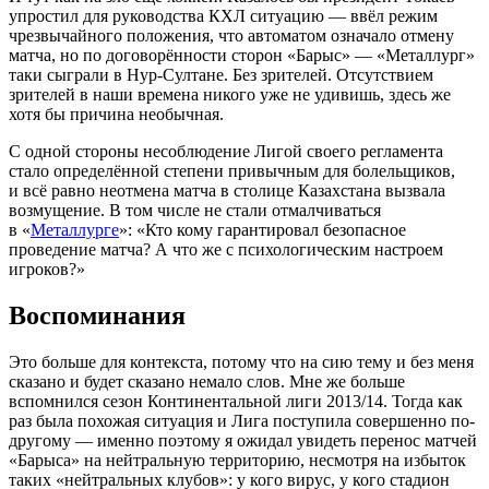
упростил для руководства КХЛ ситуацию — ввёл режим
чрезвычайного положения, что автоматом означало отмену
матча, но по договорённости сторон «Барыс» — «Металлург»
таки сыграли в Нур-Султане. Без зрителей. Отсутствием
зрителей в наши времена никого уже не удивишь, здесь же
хотя бы причина необычная.
С одной стороны несоблюдение Лигой своего регламента
стало определённой степени привычным для болельщиков,
и всё равно неотмена матча в столице Казахстана вызвала
возмущение. В том числе не стали отмалчиваться
в «
Металлурге
»: «Кто кому гарантировал безопасное
проведение матча? А что же с психологическим настроем
игроков?»
Воспоминания
Это больше для контекста, потому что на сию тему и без меня
сказано и будет сказано немало слов. Мне же больше
вспомнился сезон Континентальной лиги 2013/14. Тогда как
раз была похожая ситуация и Лига поступила совершенно по-
другому — именно поэтому я ожидал увидеть перенос матчей
«Барыса» на нейтральную территорию, несмотря на избыток
таких «нейтральных клубов»: у кого вирус, у кого стадион