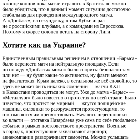
в конце концов пока матчи игрались в Братиславе можно
было убедиться, что в данный момент ситуация достаточно
стабильная для проведения международного матча.
А «Донбасс», на секундочку, в том Кубке играл
не с российскими клубами, а с командами из Евросоюза.
Поэтому я скорее склонен встать на сторону Лиги.
Хотите как на Украине?
Единственным правильным решением в отношении «Барыса»
было перенести матч на нейтральную площадку. Если
по поводу «Донбасса» можно было спорить: безопасно там
или нет — ну бузят какие-то активисты, ну флаги меняют
на флагштоках, Крым далеко, в остальном же всё спокойно, то
здесь не может быть никаких сомнений — матчи КХЛ
в Казахстане проводиться не могут. Уже до матча «Барыс» —
«Металлург» было известно о протестах по всей стране. Было
известно, что протест не мирный — жгутся полицейские
машины, силовики то разоружаются протестующими, то
отказываются им препятствовать. Начались перестановки
во власти — отставка Назарбаева уже сама по себе глобальное
событие в рамках постсоветского пространства. Военные
в городах, протестующие захватывают аэропорт,
авиакомпании разворачивают самолёты. Можно услышать